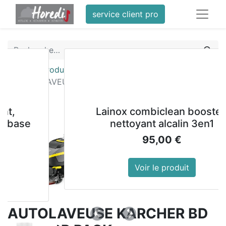
service client pro
Tous les produits
AUTOLAVEUSE KARCHER BD 38/12 BP PACK
Lainox combiclean boosted
e
nettoyant alcalin 3en1
95,00
€
Voir le produit
AUTOLAVEUSE KARCHER BD
Précedent
Suivant