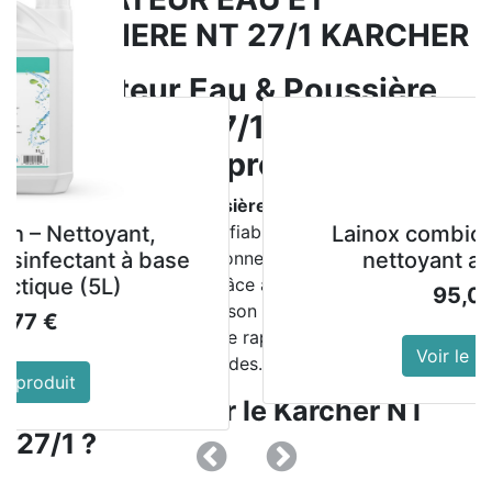
POUSSIERE NT 27/1 KARCHER
Aspirateur Eau & Poussière
Kärcher NT 27/1 – Puissant,
polyvalent et professionnel
L’
aspirateur eau et poussière Kärcher NT 27/1
est un
ant,
modèle compact et ultra-fiable, conçu pour répondre
Lainox combiclean boo
 à base
aux besoins des professionnels comme des
nettoyant alcalin 3e
particuliers exigeants. Grâce à son moteur puissant de
95,00
€
1380 W
, sa cuve
27 L
et son excellent débit d’air (
72
l/s
), il assure un nettoyage rapide et efficace des
Voir le produit
poussières, débris et liquides.
Pourquoi choisir le Kärcher NT
27/1 ?
Précedent
Suivant
Aspiration puissante
: dépression de
249 mbar