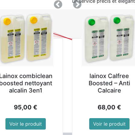
un service précis et élégant
Précedent
Suivant
Référence : 7911237
Matériel : ogo
Conditionnement : unite
Montrer les prix avec 
11,90
€
hors TVA
Kit vitres technolite
GALA FLO
Nettoyant Sol
AJOUTER AU PANIER
- Bidon de
87,00
€
10,89
Voir le produit
Voir le pro