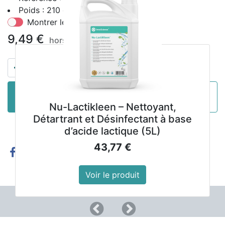
Poids : 210 g
Montrer les prix avec la taxe inclue
9,49
€
hors TVA
AJOUTER AU
ACHETER
PANIER
MAINTENANT
Nu-Lactikleen – Nettoyant,
Détartrant et Désinfectant à base
d’acide lactique (5L)
43,77
€
Voir le produit
Précedent
Suivant
Liens utiles