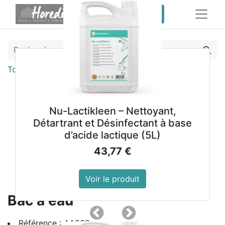
service client pro
Tous les produits
Bac à eau
Nu-Lactikleen – Nettoyant,
Détartrant et Désinfectant à base
d’acide lactique (5L)
43,77
€
Voir le produit
Bac à eau
Précedent
Suivant
Référence : AA239